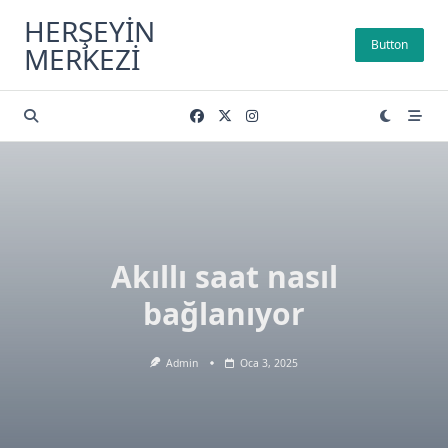
Skip
HERŞEYIN
to
Button
MERKEZI
content
Akıllı saat nasıl
bağlanıyor
Admin
Oca 3, 2025