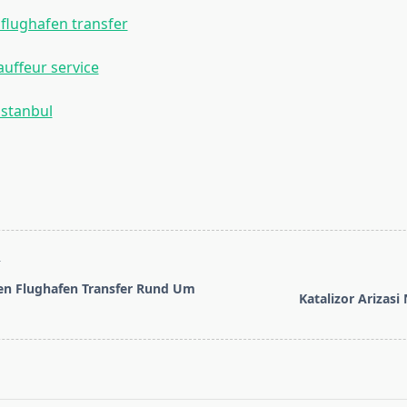
flughafen transfer
auffeur service
istanbul
T
en Flughafen Transfer Rund Um
Katalizor Arizasi 
pan>