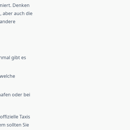
oniert. Denken
n, aber auch die
f andere
hmal gibt es
 welche
hafen oder bei
ffizielle Taxis
em sollten Sie