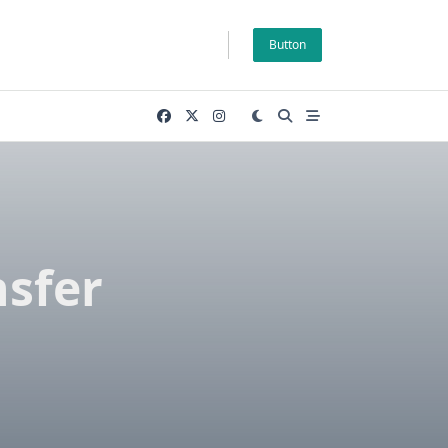
Button
nsfer