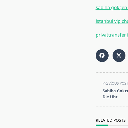
sabiha gökçen 
istanbul vip ch
privattransfer 
<span
PREVIOUS POS
class="nav-
Sabiha Gokc
subtitle
Die Uhr
screen-
reader-
text">Page</s
RELATED POSTS