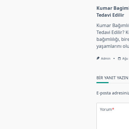
Kumar Bagimli
Tedavi Edilir
Kumar Bağımlılı
Tedavi Edilir?
bağımlılığı, bir
yaşamlarını o
Admin
Ağu 
BIR YANIT YAZIN
E-posta adresini
Yorum
*