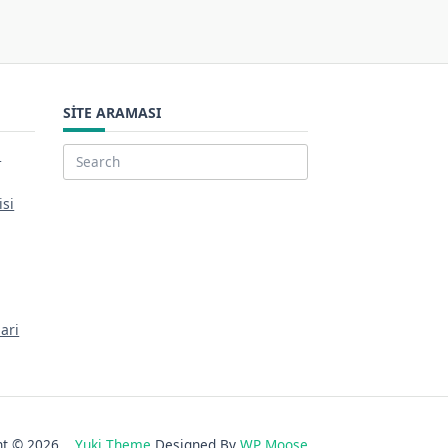
SITE ARAMASI
i
Search
for:
isi
ari
ght © 2026
Yuki Theme
Designed By
WP Moose