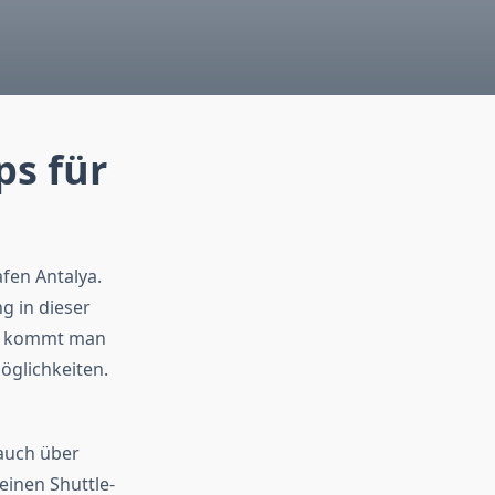
ps für
afen Antalya.
g in dieser
wie kommt man
öglichkeiten.
 auch über
einen Shuttle-