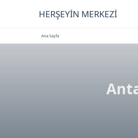
Skip
to
HERŞEYIN MERKEZI
content
Ana Sayfa
Anta