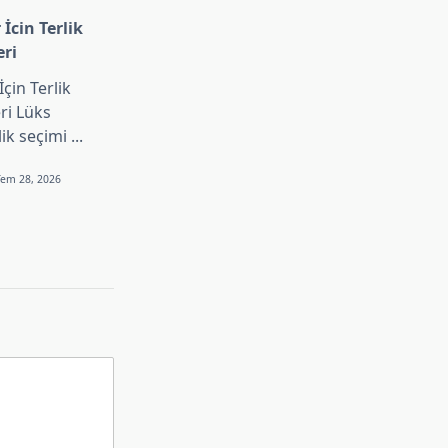
 İcin Terlik
eri
İçin Terlik
ri Lüks
lik seçimi
...
Tem 28, 2026