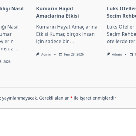
ligi Nasil
Kumarin Hayat
Luks Oteller
Amaclarina Etkisi
Secim Rehb
ğı Nasıl
Kumarın Hayat Amaçlarına
Lüks Oteller 
 Kumar
Etkisi Kumar, birçok insan
Seçim Rehbe
eylerin
için sadece bir
...
otellerde ter
lumsuz
...
Admin
Tem 28, 2026
Admin
5, 2026
z yayınlanmayacak.
Gerekli alanlar
*
ile işaretlenmişlerdir