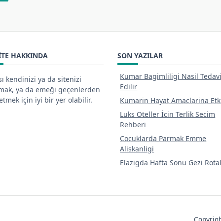
ITE HAKKINDA
SON YAZILAR
Kumar Bagimliligi Nasil Tedav
ı kendinizi ya da sitenizi
Edilir
tmak, ya da emeği geçenlerden
tmek için iyi bir yer olabilir.
Kumarin Hayat Amaclarina Etk
Luks Oteller İcin Terlik Secim
Rehberi
Cocuklarda Parmak Emme
Aliskanligi
Elazigda Hafta Sonu Gezi Rotal
Copyri