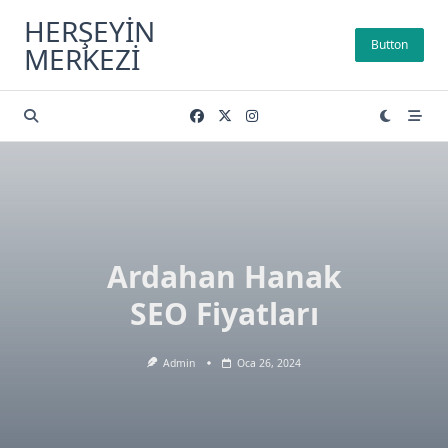
Skip
HERŞEYIN
to
Button
MERKEZI
content
Ardahan Hanak
SEO Fiyatları
Admin
Oca 26, 2024