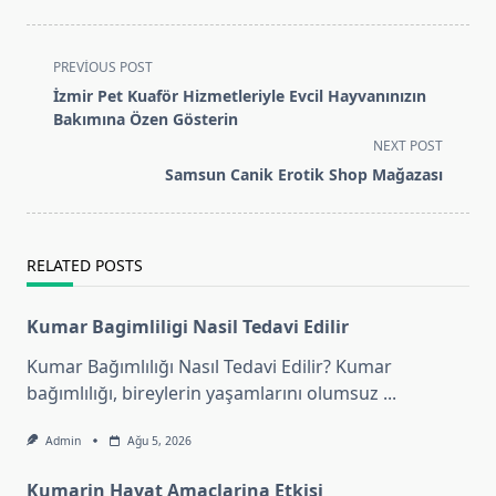
<span
PREVIOUS POST
class="nav-
İzmir Pet Kuaför Hizmetleriyle Evcil Hayvanınızın
subtitle
Bakımına Özen Gösterin
screen-
NEXT POST
reader-
Samsun Canik Erotik Shop Mağazası
text">Page</span>
RELATED POSTS
Kumar Bagimliligi Nasil Tedavi Edilir
Kumar Bağımlılığı Nasıl Tedavi Edilir? Kumar
bağımlılığı, bireylerin yaşamlarını olumsuz
...
Admin
Ağu 5, 2026
Kumarin Hayat Amaclarina Etkisi