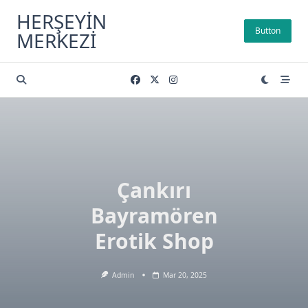
Skip
HERŞEYIN
to
Button
MERKEZI
content
Çankırı
Bayramören
Erotik Shop
Admin
Mar 20, 2025