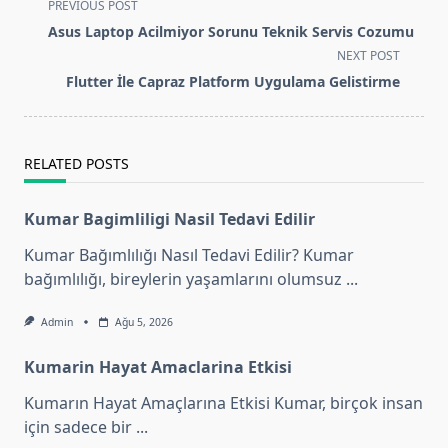
<span
PREVIOUS POST
class="nav-
Asus Laptop Acilmiyor Sorunu Teknik Servis Cozumu
subtitle
NEXT POST
screen-
Flutter İle Capraz Platform Uygulama Gelistirme
reader-
text">Page</span>
RELATED POSTS
Kumar Bagimliligi Nasil Tedavi Edilir
Kumar Bağımlılığı Nasıl Tedavi Edilir? Kumar
bağımlılığı, bireylerin yaşamlarını olumsuz
...
Admin
Ağu 5, 2026
Kumarin Hayat Amaclarina Etkisi
Kumarın Hayat Amaçlarına Etkisi Kumar, birçok insan
için sadece bir
...