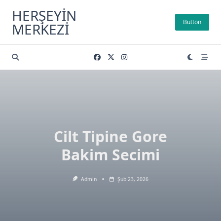
Skip
HERŞEYIN
to
Button
MERKEZI
content
Cilt Tipine Gore
Bakim Secimi
Admin
Şub 23, 2026