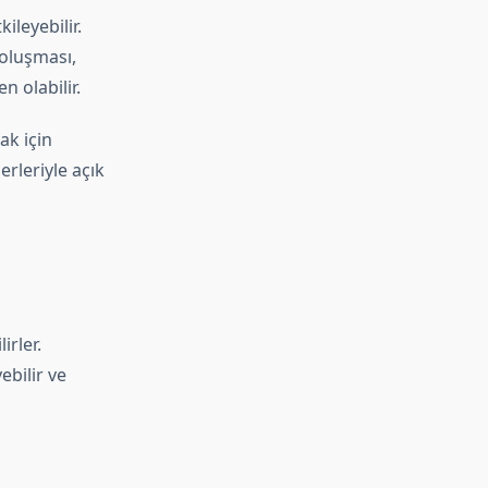
ileyebilir.
 oluşması,
 olabilir.
ak için
rleriyle açık
irler.
ebilir ve