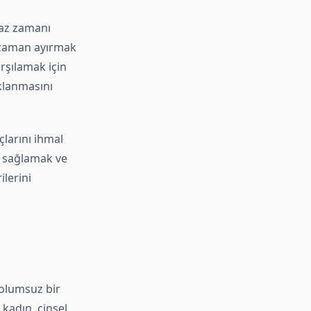
 az zamanı
e zaman ayırmak
arşılamak için
klanmasını
çlarını ihmal
yi sağlamak ve
lerini
 olumsuz bir
 kadın, cinsel