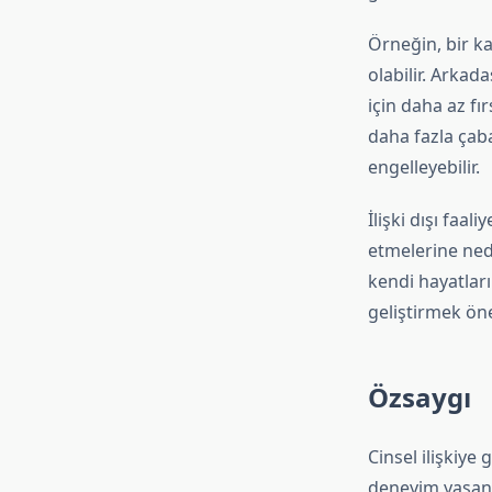
Örneğin, bir ka
olabilir. Arkad
için daha az fır
daha fazla çab
engelleyebilir.
İlişki dışı faal
etmelerine nede
kendi hayatlar
geliştirmek öne
Özsaygı
Cinsel ilişkiye
deneyim yaşanma