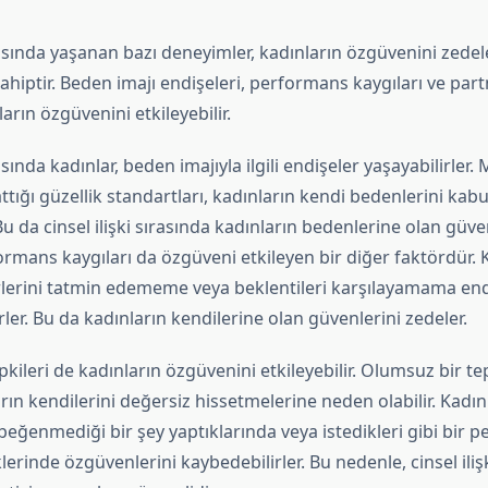
ırasında yaşanan bazı deneyimler, kadınların özgüvenini zede
ahiptir. Beden imajı endişeleri, performans kaygıları ve part
ların özgüvenini etkileyebilir.
rasında kadınlar, beden imajıyla ilgili endişeler yaşayabilirler
ığı güzellik standartları, kadınların kendi bedenlerini kabu
 Bu da cinsel ilişki sırasında kadınların bedenlerine olan güve
formans kaygıları da özgüveni etkileyen bir diğer faktördür. K
erlerini tatmin edememe veya beklentileri karşılayamama endi
irler. Bu da kadınların kendilerine olan güvenlerini zedeler.
pkileri de kadınların özgüvenini etkileyebilir. Olumsuz bir te
arın kendilerini değersiz hissetmelerine neden olabilir. Kadınl
beğenmediği bir şey yaptıklarında veya istedikleri gibi bir 
erinde özgüvenlerini kaybedebilirler. Bu nedenle, cinsel iliş