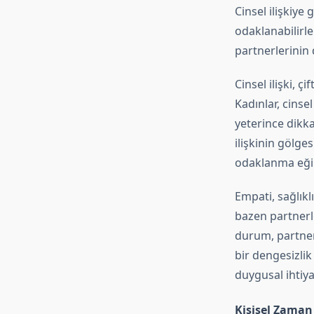
Cinsel ilişkiye
odaklanabilirler
partnerlerinin 
Cinsel ilişki, ç
Kadınlar, cinse
yeterince dikka
ilişkinin gölge
odaklanma eğili
Empati, sağlıklı
bazen partnerle
durum, partnerl
bir dengesizlik 
duygusal ihtiya
Kişisel Zaman