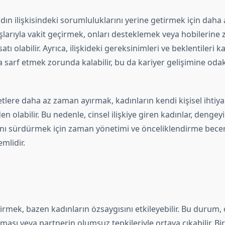
dın ilişkisindeki sorumluluklarını yerine getirmek için daha
aşlarıyla vakit geçirmek, onları desteklemek veya hobilerin
satı olabilir. Ayrıca, ilişkideki gereksinimleri ve beklentileri k
a sarf etmek zorunda kalabilir, bu da kariyer gelişimine oda
iyetlere daha az zaman ayırmak, kadınların kendi kişisel ihtiya
n olabilir. Bu nedenle, cinsel ilişkiye giren kadınlar, denge
ını sürdürmek için zaman yönetimi ve önceliklendirme beceri
mlidir.
 girmek, bazen kadınların özsaygısını etkileyebilir. Bu durum,
sı veya partnerin olumsuz tepkileriyle ortaya çıkabilir. Bir