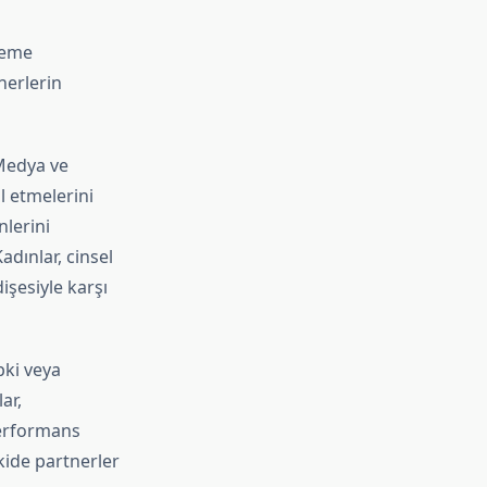
leme
nerlerin
. Medya ve
l etmelerini
nlerini
adınlar, cinsel
şesiyle karşı
pki veya
ar,
performans
kide partnerler