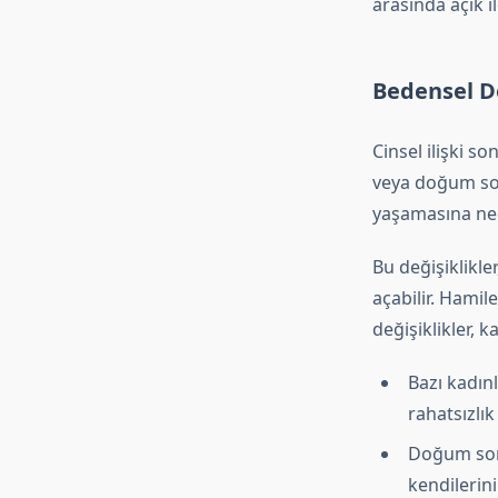
arasında açık i
Bedensel De
Cinsel ilişki s
veya doğum sonr
yaşamasına ned
Bu değişiklikle
açabilir. Hamil
değişiklikler, 
Bazı kadın
rahatsızlık 
Doğum sonr
kendilerin