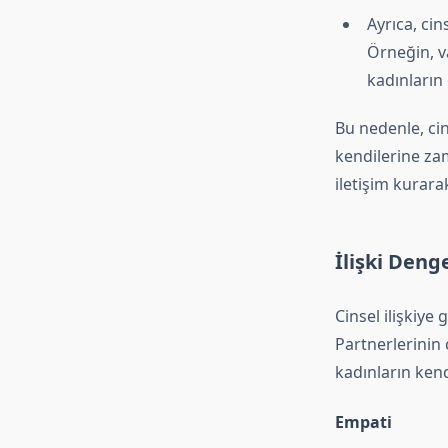
Ayrıca, cin
Örneğin, v
kadınların 
Bu nedenle, cin
kendilerine zam
iletişim kurarak
İlişki Deng
Cinsel ilişkiye 
Partnerlerinin c
kadınların kend
Empati