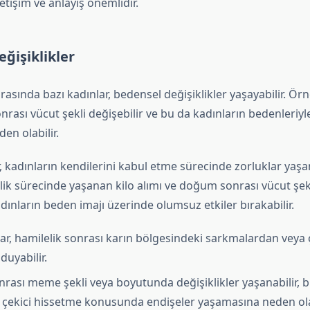
letişim ve anlayış önemlidir.
ğişiklikler
onrasında bazı kadınlar, bedensel değişiklikler yaşayabilir. Ör
ası vücut şekli değişebilir ve bu da kadınların bedenleriyle 
en olabilir.
r, kadınların kendilerini kabul etme sürecinde zorluklar yaş
elik sürecinde yaşanan kilo alımı ve doğum sonrası vücut şek
kadınların beden imajı üzerinde olumsuz etkiler bırakabilir.
lar, hamilelik sonrası karın bölgesindeki sarkmalardan veya 
duyabilir.
ası meme şekli veya boyutunda değişiklikler yaşanabilir, b
i çekici hissetme konusunda endişeler yaşamasına neden olab