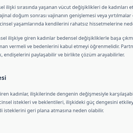
sel ilişki sırasında yaşanan vücut değişiklikleri de kadınları etk
ajinal doğum sonrası vajinanın genişlemesi veya yırtılmalar
cinsel yaşamlarında kendilerini rahatsız hissetmelerine neden
sel ilişkiye giren kadınlar bedensel değişikliklerle başa çıkm
an vermeli ve bedenlerini kabul etmeyi öğrenmelidir. Partne
, endişelerini paylaşabilir ve birlikte çözüm arayabilirler.
esi
giren kadınlar, ilişkilerinde dengenin değişmesiyle karşılaşabil
insel istekleri ve beklentileri, ilişkideki güç dengesini etkiley
i isteklerini geri plana atmasına neden olabilir.