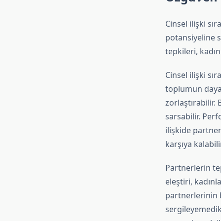
Cinsel ilişki s
potansiyeline s
tepkileri, kadın
Cinsel ilişki sı
toplumun dayatt
zorlaştırabilir.
sarsabilir. Per
ilişkide partn
karşıya kalabil
Partnerlerin te
eleştiri, kadınl
partnerlerinin 
sergileyemedikl