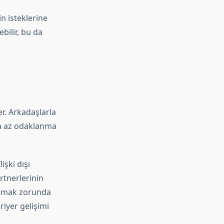
in isteklerine
ilir, bu da
ler. Arkadaşlarla
aha az odaklanma
işki dışı
rtnerlerinin
rcamak zorunda
riyer gelişimi