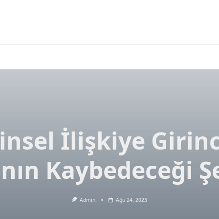
insel İlişkiye Girin
nın Kaybedeceği Ş
Admin
Ağu 24, 2023