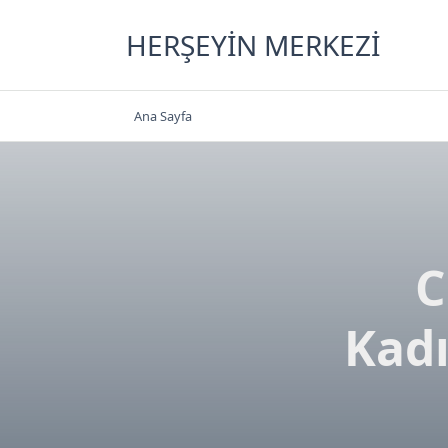
Skip
to
HERŞEYIN MERKEZI
content
Ana Sayfa
C
Kadı