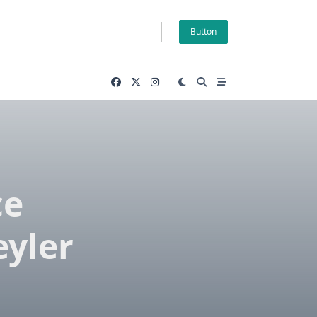
Button
ce
eyler