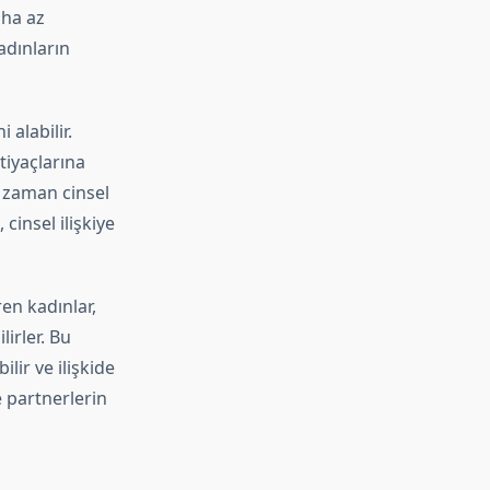
aha az
kadınların
 alabilir.
tiyaçlarına
u zaman cinsel
cinsel ilişkiye
ren kadınlar,
irler. Bu
lir ve ilişkide
e partnerlerin