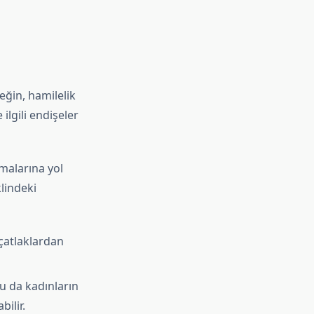
neğin, hamilelik
ilgili endişeler
amalarına yol
lindeki
çatlaklardan
u da kadınların
ilir.