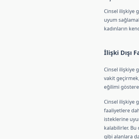
Cinsel ilişkiye 
uyum sağlamak 
kadınların kend
İlişki Dışı 
Cinsel ilişkiye 
vakit geçirmek,
eğilimi göstereb
Cinsel ilişkiye 
faaliyetlere da
isteklerine uy
kalabilirler. B
gibi alanlara d