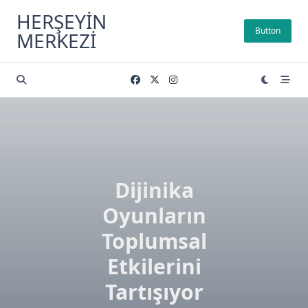
Skip
HERŞEYIN
to
Button
MERKEZI
content
Dijinika
Oyunların
Toplumsal
Etkilerini
Tartışıyor