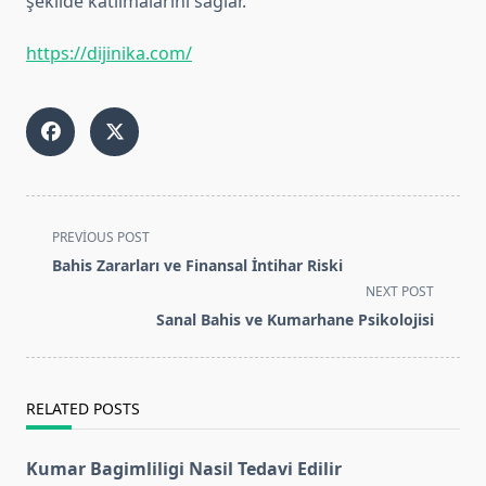
şekilde katılmalarını sağlar.
https://dijinika.com/
<span
PREVIOUS POST
class="nav-
Bahis Zararları ve Finansal İntihar Riski
subtitle
NEXT POST
screen-
Sanal Bahis ve Kumarhane Psikolojisi
reader-
text">Page</span>
RELATED POSTS
Kumar Bagimliligi Nasil Tedavi Edilir