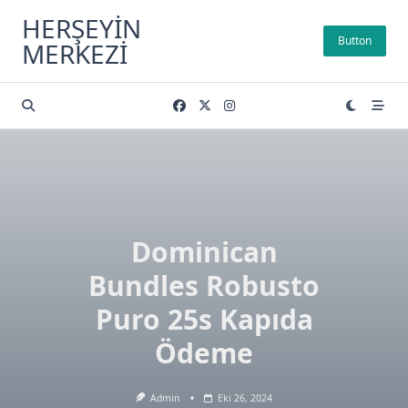
Skip
HERŞEYIN
to
Button
MERKEZI
content
Dominican
Bundles Robusto
Puro 25s Kapıda
Ödeme
Admin
Eki 26, 2024