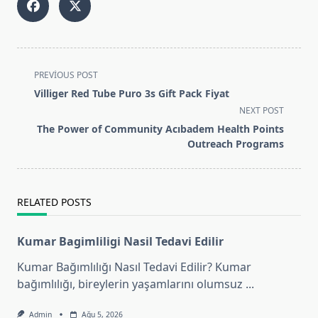
<span
PREVIOUS POST
class="nav-
Villiger Red Tube Puro 3s Gift Pack Fiyat
subtitle
NEXT POST
screen-
The Power of Community Acıbadem Health Points
reader-
Outreach Programs
text">Page</span>
RELATED POSTS
Kumar Bagimliligi Nasil Tedavi Edilir
Kumar Bağımlılığı Nasıl Tedavi Edilir? Kumar
bağımlılığı, bireylerin yaşamlarını olumsuz
...
Admin
Ağu 5, 2026