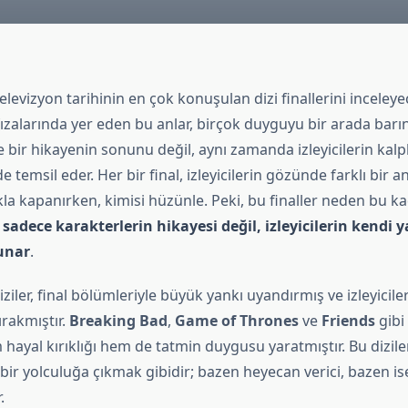
levizyon tarihinin en çok konuşulan dizi finallerini inceleye
afızalarında yer eden bu anlar, birçok duyguyu bir arada barınd
ce bir hikayenin sonunu değil, aynı zamanda izleyicilerin kalp
 de temsil eder. Her bir final, izleyicilerin gözünde farklı bir a
la kapanırken, kimisi hüzünle. Peki, bu finaller neden bu k
i, sadece karakterlerin hikayesi değil, izleyicilerin kendi
unar
.
diziler, final bölümleriyle büyük yankı uyandırmış ve izleyicil
ırakmıştır.
Breaking Bad
,
Game of Thrones
ve
Friends
gibi 
m hayal kırıklığı hem de tatmin duygusu yaratmıştır. Bu diziler
 bir yolculuğa çıkmak gibidir; bazen heyecan verici, bazen 
.