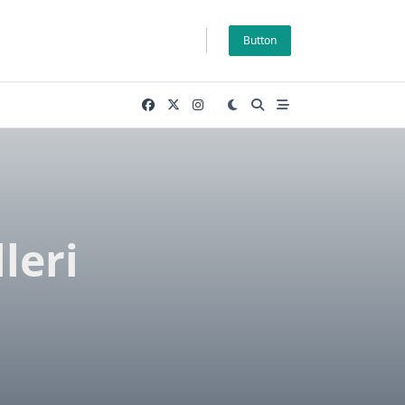
Button
leri