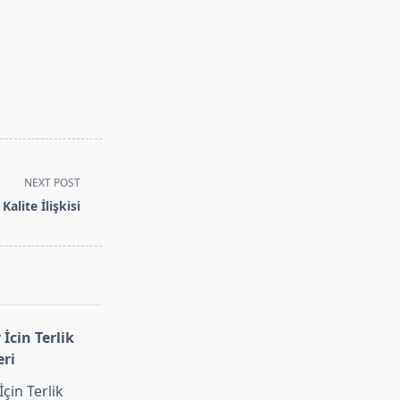
NEXT POST
alite İlişkisi
 İcin Terlik
eri
İçin Terlik