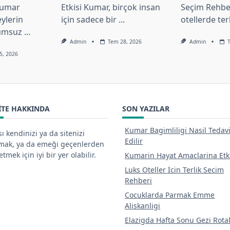
 Kumar
Etkisi Kumar, birçok insan
Seçim Rehbe
eylerin
için sadece bir
...
otellerde ter
lumsuz
...
Admin
Tem 28, 2026
Admin
5, 2026
ITE HAKKINDA
SON YAZILAR
Kumar Bagimliligi Nasil Tedav
ı kendinizi ya da sitenizi
Edilir
tmak, ya da emeği geçenlerden
tmek için iyi bir yer olabilir.
Kumarin Hayat Amaclarina Etk
Luks Oteller İcin Terlik Secim
Rehberi
Cocuklarda Parmak Emme
Aliskanligi
Elazigda Hafta Sonu Gezi Rotal