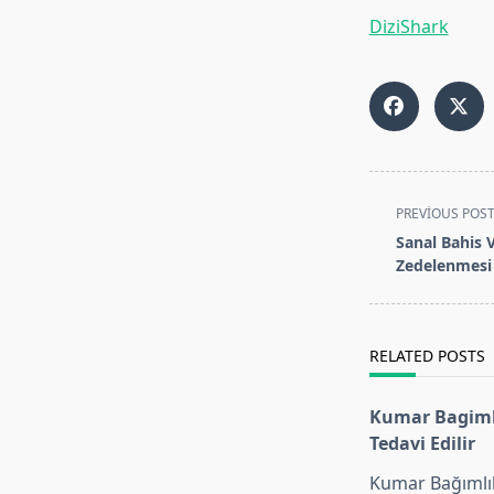
DiziShark
<span
PREVIOUS POS
class="nav-
Sanal Bahis V
subtitle
Zedelenmesi
screen-
reader-
text">Page</s
RELATED POSTS
Kumar Bagimli
Tedavi Edilir
Kumar Bağımlılı