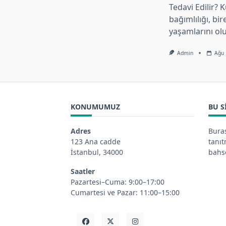
Tedavi Edilir?
bağımlılığı, bir
yaşamlarını o
Admin
Ağu 
KONUMUMUZ
BU S
Adres
Buras
123 Ana cadde
tanı
İstanbul, 34000
bahse
Saatler
Pazartesi–Cuma: 9:00–17:00
Cumartesi ve Pazar: 11:00–15:00