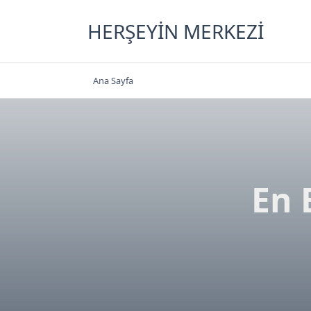
Skip
to
HERŞEYIN MERKEZI
content
Ana Sayfa
En 