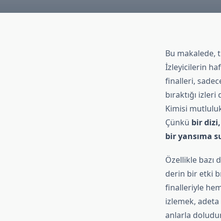
Bu makalede, te
İzleyicilerin h
finalleri, sade
bıraktığı izleri
Kimisi mutluluk
Çünkü
bir diz
bir yansıma s
Özellikle bazı 
derin bir etki b
finalleriyle he
izlemek, adeta
anlarla doludur