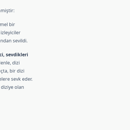
nmiştir:
mel bir
zleyiciler
ından sevildi.
ci, sevdikleri
enle, dizi
ta, bir dizi
celere sevk eder.
 diziye olan