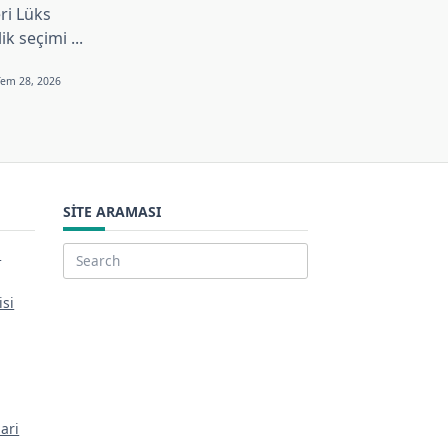
ri Lüks
lik seçimi
...
Tem 28, 2026
SITE ARAMASI
i
Search
for:
isi
ari