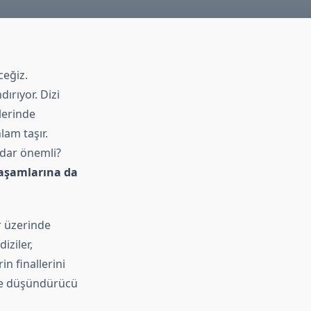
ceğiz.
ırıyor. Dizi
lerinde
nlam taşır.
adar önemli?
 yaşamlarına da
er üzerinde
diziler,
in finallerini
ise düşündürücü