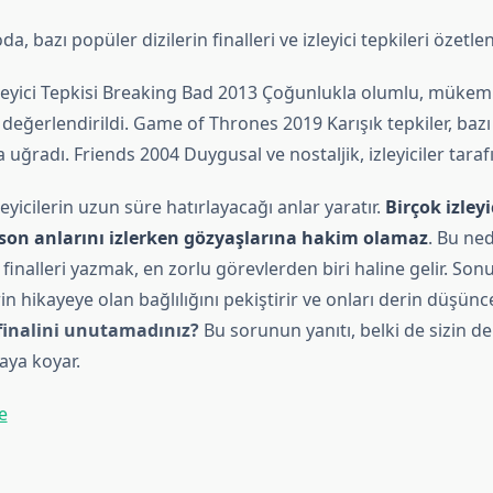
a, bazı popüler dizilerin finalleri ve izleyici tepkileri özetle
 İzleyici Tepkisi Breaking Bad 2013 Çoğunlukla olumlu, mükem
değerlendirildi. Game of Thrones 2019 Karışık tepkiler, bazı i
a uğradı. Friends 2004 Duygusal ve nostaljik, izleyiciler taraf
izleyicilerin uzun süre hatırlayacağı anlar yaratır.
Birçok izleyi
 son anlarını izlerken gözyaşlarına hakim olamaz
. Bu ned
 finalleri yazmak, en zorlu görevlerden biri haline gelir. Sonuç
lerin hikayeye olan bağlılığını pekiştirir ve onları derin düşün
 finalini unutamadınız?
Bu sorunun yanıtı, belki de sizin de
taya koyar.
e