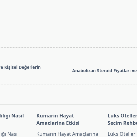
T
e Kişisel Değerlerin
Anabolizan Steroid Fiyatları ve K
pan>
ligi Nasil
Kumarin Hayat
Luks Oteller
Amaclarina Etkisi
Secim Rehb
ğı Nasıl
Kumarın Hayat Amaçlarına
Lüks Oteller 