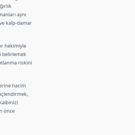
ğırlık
manları aynı
 ve kalp-damar
r hekimiyle
i belirlemek
atlanma riskini
yerine hacim
üçlendirmek,
kalbinizi
an önce