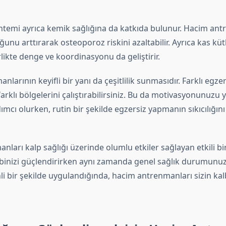
ntemi ayrıca kemik sağlığına da katkıda bulunur. Hacim ant
nu arttırarak osteoporoz riskini azaltabilir. Ayrıca kas kütl
rlikte denge ve koordinasyonu da geliştirir.
larının keyifli bir yanı da çeşitlilik sunmasıdır. Farklı egzer
rklı bölgelerini çalıştırabilirsiniz. Bu da motivasyonunuzu 
mcı olurken, rutin bir şekilde egzersiz yapmanın sıkıcılığın
ları kalp sağlığı üzerinde olumlu etkiler sağlayan etkili bi
lbinizi güçlendirirken aynı zamanda genel sağlık durumunuz
i bir şekilde uygulandığında, hacim antrenmanları sizin kalbi