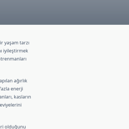
ir yaşam tarzı
 iyileştirmek
ntrenmanları
pılan ağırlık
azla enerji
nları, kasların
eviyelerini
eri olduğunu