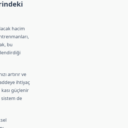
rindeki
pılacak hacim
antrenmanları,
ak, bu
lendirdiği
zı artırır ve
maddeye ihtiyaç
 kası güçlenir
l sistem de
ksel