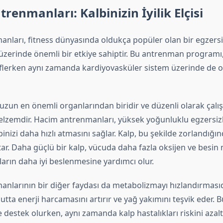
renmanları: Kalbinizin İyilik Elçisi
nları, fitness dünyasında oldukça popüler olan bir egzers
 üzerinde önemli bir etkiye sahiptir. Bu antrenman programı,
flerken aynı zamanda kardiyovasküler sistem üzerinde de o
zun en önemli organlarından biridir ve düzenli olarak çalı
 elzemdir. Hacim antrenmanları, yüksek yoğunluklu egzersizle
binizi daha hızlı atmasını sağlar. Kalp, bu şekilde zorlandığı
rtar. Daha güçlü bir kalp, vücuda daha fazla oksijen ve besi
arın daha iyi beslenmesine yardımcı olur.
nlarının bir diğer faydası da metabolizmayı hızlandırmasıd
cutta enerji harcamasını artırır ve yağ yakımını teşvik eder. 
 destek olurken, aynı zamanda kalp hastalıkları riskini aza