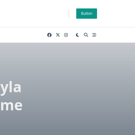
Button
yla
irme