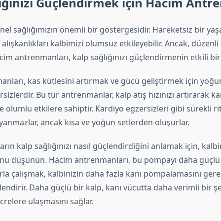
ığınızı Güçlendirmek için Hacim Antr
enel sağlığımızın önemli bir göstergesidir. Hareketsiz bir yaş
lışkanlıkları kalbimizi olumsuz etkileyebilir. Ancak, düzenli
im antrenmanları, kalp sağlığınızı güçlendirmenin etkili bir
ları, kas kütlesini artırmak ve gücü geliştirmek için yoğun
rsizlerdir. Bu tür antrenmanlar, kalp atış hızınızı artırarak k
 olumlu etkilere sahiptir. Kardiyo egzersizleri gibi sürekli r
yanmazlar, ancak kısa ve yoğun setlerden oluşurlar.
ın kalp sağlığınızı nasıl güçlendirdiğini anlamak için, kalbin
 düşünün. Hacim antrenmanları, bu pompayı daha güçlü ha
rla çalışmak, kalbinizin daha fazla kanı pompalamasını gerek
lendirir. Daha güçlü bir kalp, kanı vücutta daha verimli bir şe
crelere ulaşmasını sağlar.