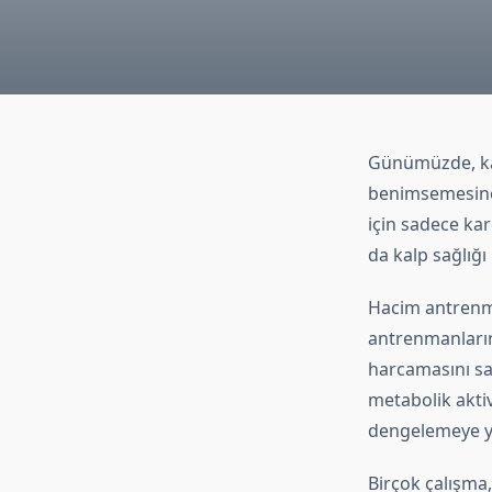
Günümüzde, kalp
benimsemesine 
için sadece ka
da kalp sağlığı
Hacim antrenman
antrenmanlarını
harcamasını sağ
metabolik aktivi
dengelemeye ya
Birçok çalışma