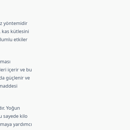
iz yöntemidir
 kas kütlesini
lumlu etkiler
şması
ri içerir ve bu
nda güçlenir ve
n maddesi
ır. Yoğun
Bu sayede kilo
ltmaya yardımcı