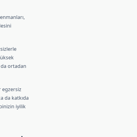
renmanları,
esini
sizlerle
yüksek
ı da ortadan
r egzersiz
a da katkıda
nizin iyilik