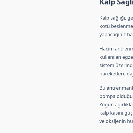
Kalp Sağl
Kalp sağlığı, g
kötü beslenme a
yapacağınız hac
Hacim antrenman
kullanılan egze
sistem üzerinde
hareketlere da
Bu antrenmanlar
pompa olduğunu
Yoğun ağırlıkla
kalp kasını güç
ve oksijenin hü