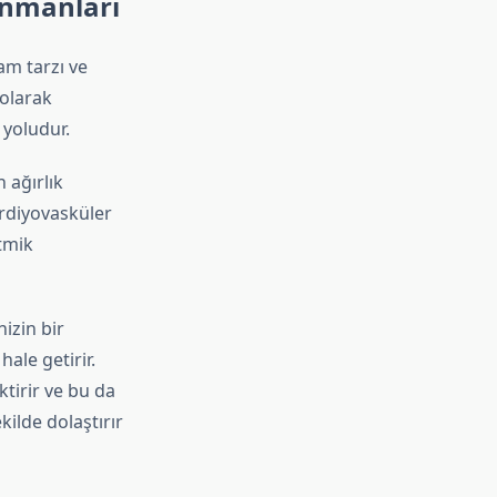
enmanları
am tarzı ve
 olarak
 yoludur.
 ağırlık
ardiyovasküler
itmik
izin bir
le getirir.
tirir ve bu da
kilde dolaştırır