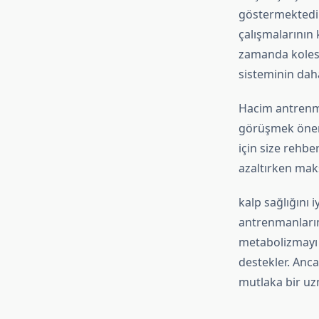
göstermektedir.
çalışmalarının 
zamanda kolest
sisteminin daha
Hacim antrenma
görüşmek önemli
için size rehbe
azaltırken mak
kalp sağlığını 
antrenmanların
metabolizmayı h
destekler. Anc
mutlaka bir uz