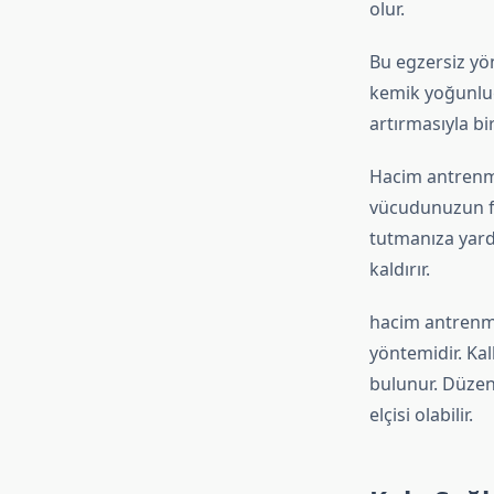
olur.
Bu egzersiz yö
kemik yoğunluğu
artırmasıyla bi
Hacim antrenman
vücudunuzun fa
tutmanıza yardı
kaldırır.
hacim antrenman
yöntemidir. Ka
bulunur. Düzenl
elçisi olabilir.