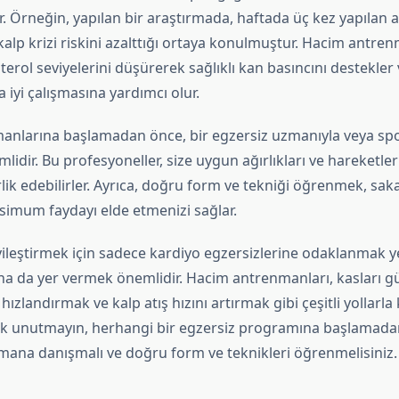
 Örneğin, yapılan bir araştırmada, haftada üç kez yapılan a
kalp krizi riskini azalttığı ortaya konulmuştur. Hacim antren
erol seviyelerini düşürerek sağlıklı kan basıncını destekler
 iyi çalışmasına yardımcı olur.
nlarına başlamadan önce, bir egzersiz uzmanıyla veya spo
dir. Bu profesyoneller, size uygun ağırlıkları ve hareketler
rlik edebilirler. Ayrıca, doğru form ve tekniği öğrenmek, sak
simum faydayı elde etmenizi sağlar.
iyileştirmek için sadece kardiyo egzersizlerine odaklanmak 
a da yer vermek önemlidir. Hacim antrenmanları, kasları g
ızlandırmak ve kalp atış hızını artırmak gibi çeşitli yollarla 
ak unutmayın, herhangi bir egzersiz programına başlamad
mana danışmalı ve doğru form ve teknikleri öğrenmelisiniz.