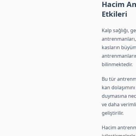
Hacim Ant
Etkileri
Kalp sağlığı, g
antrenmanları, 
kasların büyüm
antrenmanların
bilinmektedir.
Bu tür antrenma
kan dolaşımını 
duymasına nede
ve daha verimli
geliştirilir.
Hacim antrenman