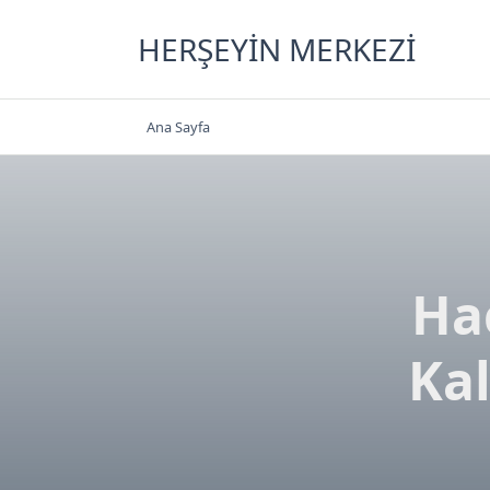
Skip
to
HERŞEYIN MERKEZI
content
Ana Sayfa
Ha
Kal