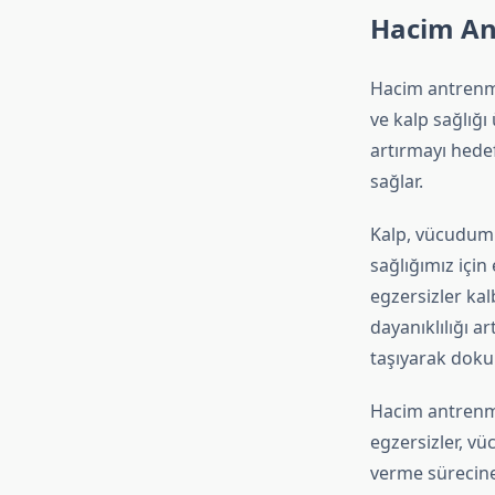
Hacim Ant
Hacim antrenma
ve kalp sağlığı
artırmayı hede
sağlar.
Kalp, vücudumu
sağlığımız için
egzersizler kal
dayanıklılığı a
taşıyarak dokul
Hacim antrenma
egzersizler, vü
verme sürecine