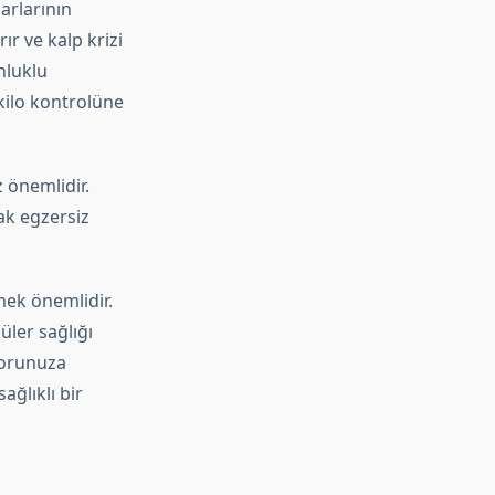
arlarının
ır ve kalp krizi
nluklu
kilo kontrolüne
önemlidir.
ak egzersiz
mek önemlidir.
üler sağlığı
torunuza
ğlıklı bir