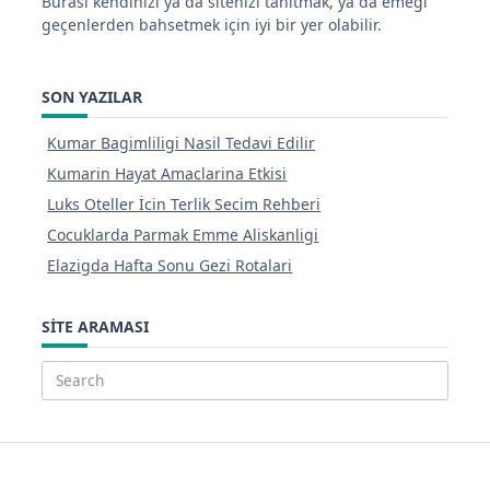
Burası kendinizi ya da sitenizi tanıtmak, ya da emeği
geçenlerden bahsetmek için iyi bir yer olabilir.
SON YAZILAR
Kumar Bagimliligi Nasil Tedavi Edilir
Kumarin Hayat Amaclarina Etkisi
Luks Oteller İcin Terlik Secim Rehberi
Cocuklarda Parmak Emme Aliskanligi
Elazigda Hafta Sonu Gezi Rotalari
SITE ARAMASI
Search
for: