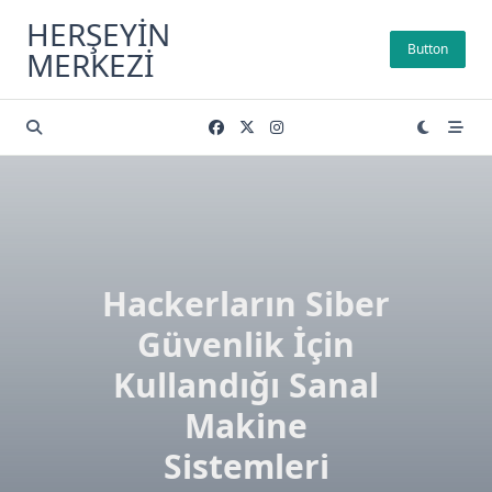
Skip
HERŞEYIN
to
Button
MERKEZI
content
Hackerların Siber
Güvenlik İçin
Kullandığı Sanal
Makine
Sistemleri