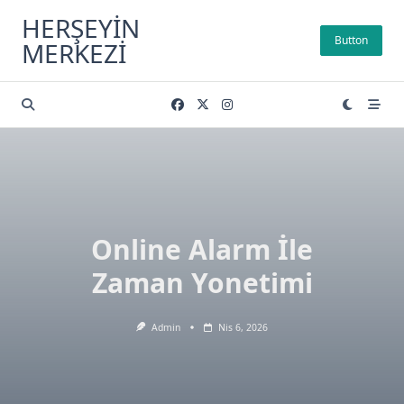
Skip
HERŞEYIN
to
Button
MERKEZI
content
Online Alarm İle
Zaman Yonetimi
Admin
Nis 6, 2026