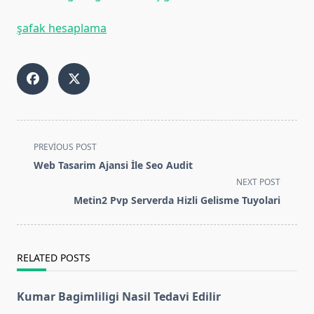
şafak hesaplama
<span
PREVIOUS POST
class="nav-
Web Tasarim Ajansi İle Seo Audit
subtitle
NEXT POST
screen-
Metin2 Pvp Serverda Hizli Gelisme Tuyolari
reader-
text">Page</span>
RELATED POSTS
Kumar Bagimliligi Nasil Tedavi Edilir