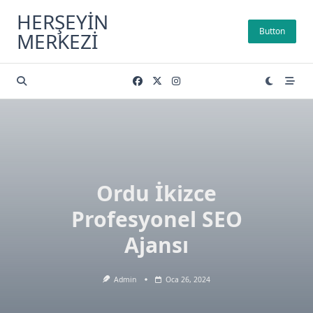
Skip
HERŞEYIN
to
Button
MERKEZI
content
Ordu İkizce
Profesyonel SEO
Ajansı
Admin
Oca 26, 2024