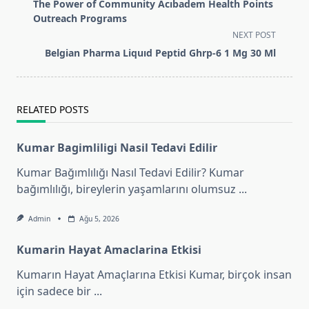
class="nav-
The Power of Community Acıbadem Health Points
subtitle
Outreach Programs
screen-
NEXT POST
reader-
Belgian Pharma Liquıd Peptid Ghrp-6 1 Mg 30 Ml
text">Page</span>
RELATED POSTS
Kumar Bagimliligi Nasil Tedavi Edilir
Kumar Bağımlılığı Nasıl Tedavi Edilir? Kumar
bağımlılığı, bireylerin yaşamlarını olumsuz
...
Admin
Ağu 5, 2026
Kumarin Hayat Amaclarina Etkisi
Kumarın Hayat Amaçlarına Etkisi Kumar, birçok insan
için sadece bir
...