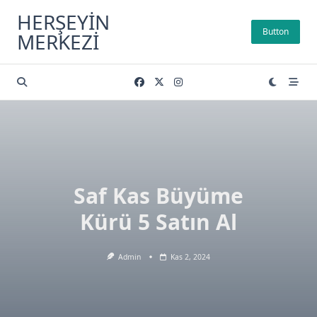
Skip
HERŞEYIN
to
Button
MERKEZI
content
Saf Kas Büyüme
Kürü 5 Satın Al
Admin
Kas 2, 2024