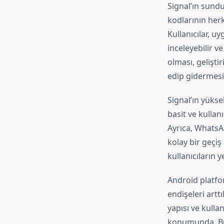
Signal’ın sund
kodlarının herk
Kullanıcılar, u
inceleyebilir ve
olması, gelişti
edip gidermesin
Signal’ın yükse
basit ve kullan
Ayrıca, WhatsA
kolay bir geçiş
kullanıcıların 
Android platfor
endişeleri artt
yapısı ve kulla
konumunda. Bu ö