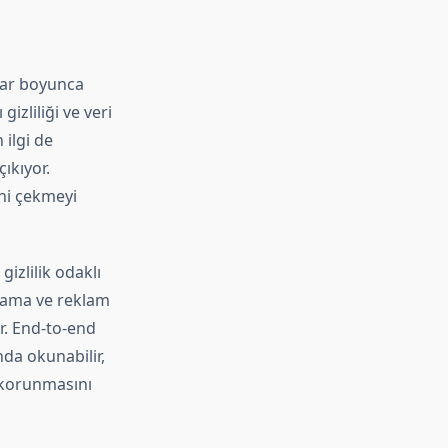
llar boyunca
izliliği ve veri
 ilgi de
ıkıyor.
ini çekmeyi
gizlilik odaklı
plama ve reklam
r. End-to-end
nda okunabilir,
n korunmasını