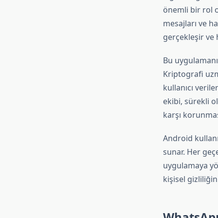
önemli bir rol 
mesajları ve ha
gerçekleşir ve 
Bu uygulamanın 
Kriptografi uzm
kullanıcı veril
ekibi, sürekli 
karşı korunması
Android kullanıc
sunar. Her geçe
uygulamaya yön
kişisel gizliliğ
WhatsApp 