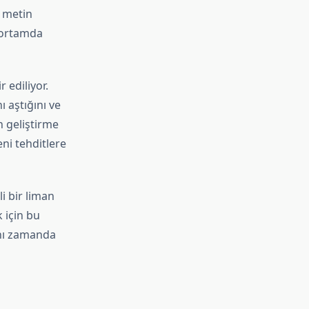
, metin
r ortamda
 ediliyor.
 aştığını ve
n geliştirme
eni tehditlere
li bir liman
 için bu
ynı zamanda