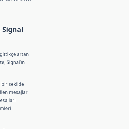
: Signal
gittikçe artan
e, Signal’ın
 bir şekilde
ilen mesajlar
esajları
imleri