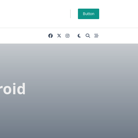
Button
roid