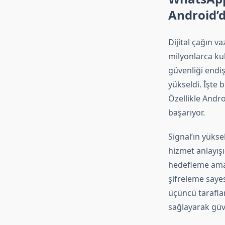
Android’d
Dijital çağın v
milyonlarca kul
güvenliği endiş
yükseldi. İşte 
Özellikle Andro
başarıyor.
Signal’ın yüksel
hizmet anlayışı
hedefleme amac
şifreleme sayes
üçüncü taraflar
sağlayarak güv