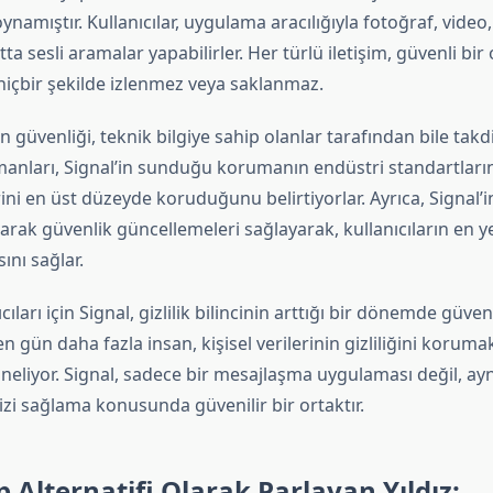
oynamıştır. Kullanıcılar, uygulama aracılığıyla fotoğraf, video
tta sesli aramalar yapabilirler. Her türlü iletişim, güvenli bi
hiçbir şekilde izlenmez veya saklanmaz.
güvenliği, teknik bilgiye sahip olanlar tarafından bile takdir
anları, Signal’in sunduğu korumanın endüstri standartlarını
erini en üst düzeyde koruduğunu belirtiyorlar. Ayrıca, Signal’i
olarak güvenlik güncellemeleri sağlayarak, kullanıcıların en y
nı sağlar.
ıları için Signal, gizlilik bilincinin arttığı bir dönemde güven
n gün daha fazla insan, kişisel verilerinin gizliliğini korumak
eliyor. Signal, sadece bir mesajlaşma uygulaması değil, a
inizi sağlama konusunda güvenilir bir ortaktır.
Alternatifi Olarak Parlayan Yıldız: