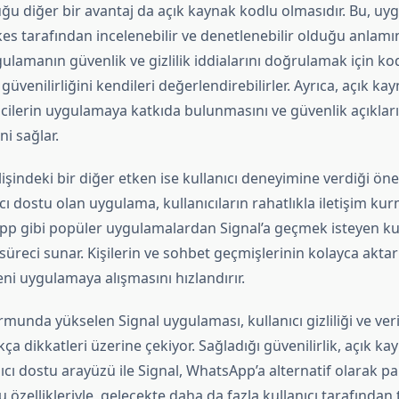
uğu diğer bir avantaj da açık kaynak kodlu olmasıdır. Bu, u
es tarafından incelenebilir ve denetlenebilir olduğu anlamın
ygulamanın güvenlik ve gizlilik iddialarını doğrulamak için kod
 güvenilirliğini kendileri değerlendirebilirler. Ayrıca, açık k
ricilerin uygulamaya katkıda bulunmasını ve güvenlik açıkların
i sağlar.
lişindeki bir diğer etken ise kullanıcı deneyimine verdiği ön
ıcı dostu olan uygulama, kullanıcıların rahatlıkla iletişim kur
pp gibi popüler uygulamalardan Signal’a geçmek isteyen kull
 süreci sunar. Kişilerin ve sohbet geçmişlerinin kolayca aktar
yeni uygulamaya alışmasını hızlandırır.
munda yükselen Signal uygulaması, kullanıcı gizliliği ve veri
ıkça dikkatleri üzerine çekiyor. Sağladığı güvenilirlik, açık k
nıcı dostu arayüzü ile Signal, WhatsApp’a alternatif olarak par
zellikleriyle, gelecekte daha da fazla kullanıcı tarafından 