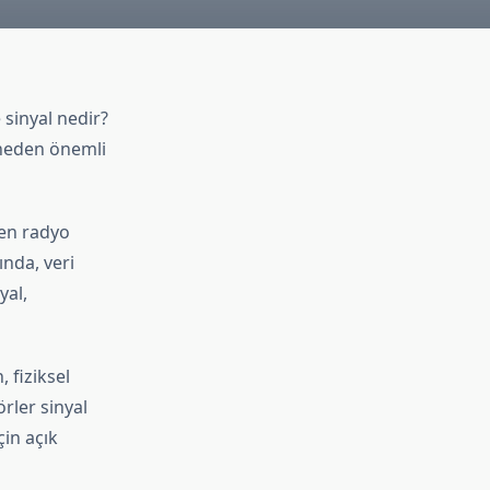
 sinyal nedir?
 neden önemli
ken radyo
ında, veri
yal,
, fiziksel
rler sinyal
çin açık