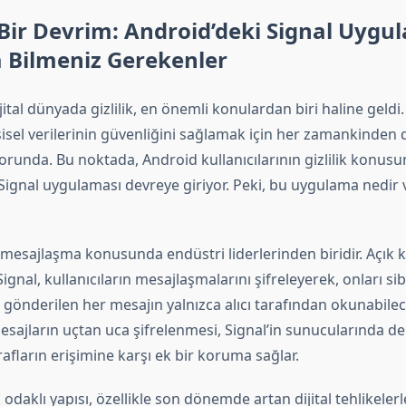
e Bir Devrim: Android’deki Signal Uygu
 Bilmeniz Gerekenler
al dünyada gizlilik, en önemli konulardan biri haline geldi.
kişisel verilerinin güvenliğini sağlamak için her zamankinden 
orunda. Bu noktada, Android kullanıcılarının gizlilik konus
 Signal uygulaması devreye giriyor. Peki, bu uygulama nedir
 mesajlaşma konusunda endüstri liderlerinden biridir. Açık k
ignal, kullanıcıların mesajlaşmalarını şifreleyerek, onları sib
, gönderilen her mesajın yalnızca alıcı tarafından okunabile
 mesajların uçtan uca şifrelenmesi, Signal’in sunucularında 
rafların erişimine karşı ek bir koruma sağlar.
lik odaklı yapısı, özellikle son dönemde artan dijital tehlikel