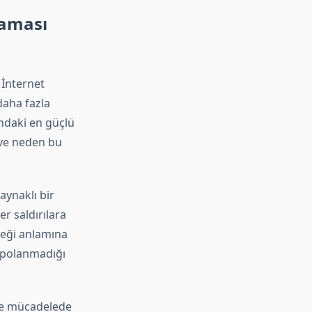
laması
 İnternet
daha fazla
undaki en güçlü
 ve neden bu
aynaklı bir
er saldırılara
ceği anlamına
depolanmadığı
erle mücadelede