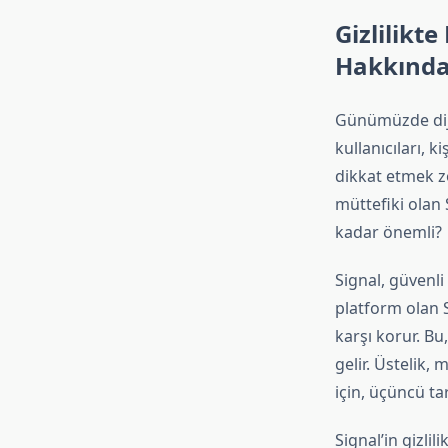
Gizlilikt
Hakkında
Günümüzde dijit
kullanıcıları, 
dikkat etmek z
müttefiki olan
kadar önemli?
Signal, güvenli
platform olan S
karşı korur. Bu
gelir. Üstelik,
için, üçüncü ta
Signal’in gizli