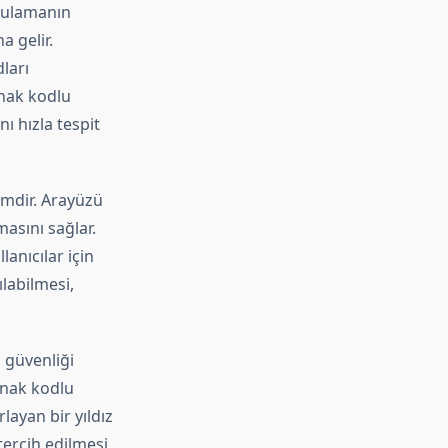
ygulamanın
a gelir.
ları
aynak kodlu
ı hızla tespit
emdir. Arayüzü
masını sağlar.
anıcılar için
ılabilmesi,
 güvenliği
aynak kodlu
layan bir yıldız
tercih edilmesi