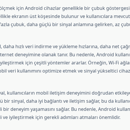
lçmek için Android cihazlar genellikle bir çubuk göstergesi 
llikle ekranın üst köşesinde bulunur ve kullanıcılara mevcu
fazla çubuk, daha güçlü bir sinyal anlamına gelirken, az çubu
l, daha hızlı veri indirme ve yükleme hızlarına, daha net çağr
internet deneyimine olanak tanır. Bu nedenle, Android kullanıc
yileştirmek için çeşitli yöntemler ararlar. Örneğin, Wi-Fi ağla
l veri kullanımını optimize etmek ve sinyal yükseltici ciha
al, kullanıcıların mobil iletişim deneyimini doğrudan etkile
 bir sinyal, daha iyi bağlantı ve iletişim sağlar, bu da kullan
fli bir deneyim yaşamasını sağlar. Bu nedenle, Android kullanı
 ve iyileştirmek için gerekli adımları atmaları önemlidir.