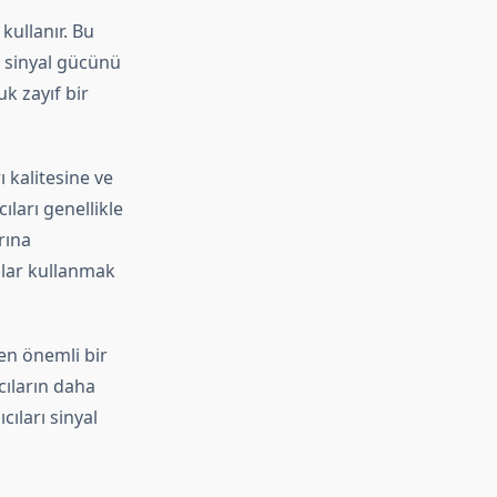
kullanır. Bu
t sinyal gücünü
k zayıf bir
ı kalitesine ve
ıları genellikle
rına
zlar kullanmak
yen önemli bir
ıcıların daha
cıları sinyal