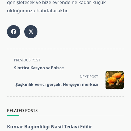
genişletecek ve bize evrende ne kadar küçük
olduğumuzu hatırlatacaktır.
<span
PREVIOUS POST
class="nav-
Slottica Kasyno w Polsce
subtitle
NEXT POST
screen-
Şaşkınlık verici gerçek: Herşeyin merkezi
reader-
text">Page</span>
RELATED POSTS
Kumar Bagimliligi Nasil Tedavi Edilir