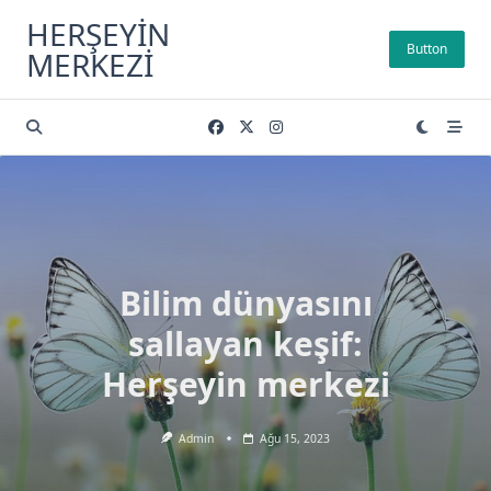
Skip
HERŞEYIN
to
Button
MERKEZI
content
Bilim dünyasını
sallayan keşif:
Herşeyin merkezi
Admin
Ağu 15, 2023