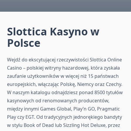
Slottica Kasyno w
Polsce
Wejdź do ekscytującej rzeczywistości Slottica Online
Casino – polskiej witryny hazardowej, która zyskała
zaufanie użytkowników w więcej niż 15 państwach
europejskich, włączając Polskę, Niemcy oraz Czechy.
W naszym katalogu odnajdziesz ponad 8500 tytułów
kasynowych od renomowanych producentów,
między innymi Games Global, Play’n GO, Pragmatic
Play czy EGT. Od tradycyjnych jednorękiego bandyty
w stylu Book of Dead lub Sizzling Hot Deluxe, przez