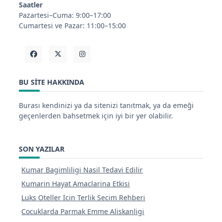
Saatler
Pazartesi–Cuma: 9:00–17:00
Cumartesi ve Pazar: 11:00–15:00
BU SITE HAKKINDA
Burası kendinizi ya da sitenizi tanıtmak, ya da emeği
geçenlerden bahsetmek için iyi bir yer olabilir.
SON YAZILAR
Kumar Bagimliligi Nasil Tedavi Edilir
Kumarin Hayat Amaclarina Etkisi
Luks Oteller İcin Terlik Secim Rehberi
Cocuklarda Parmak Emme Aliskanligi