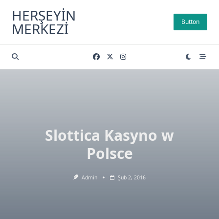
Skip
HERŞEYIN
to
Button
MERKEZI
content
Slottica Kasyno w
Polsce
Admin
Şub 2, 2016