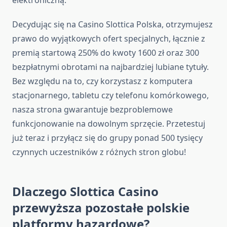
elektroniczną.
Decydując się na Casino Slottica Polska, otrzymujesz
prawo do wyjątkowych ofert specjalnych, łącznie z
premią startową 250% do kwoty 1600 zł oraz 300
bezpłatnymi obrotami na najbardziej lubiane tytuły.
Bez względu na to, czy korzystasz z komputera
stacjonarnego, tabletu czy telefonu komórkowego,
nasza strona gwarantuje bezproblemowe
funkcjonowanie na dowolnym sprzęcie. Przetestuj
już teraz i przyłącz się do grupy ponad 500 tysięcy
czynnych uczestników z różnych stron globu!
Dlaczego Slottica Casino
przewyższa pozostałe polskie
platformy hazardowe?