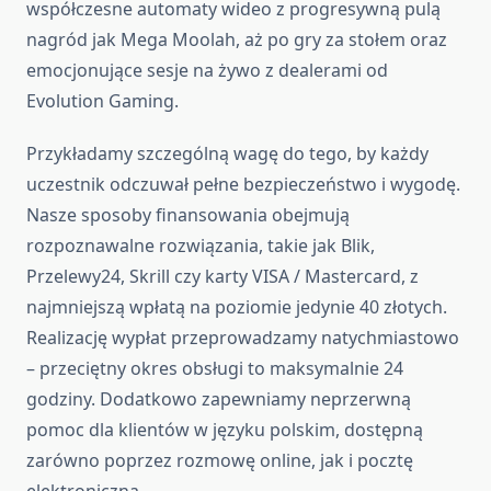
współczesne automaty wideo z progresywną pulą
nagród jak Mega Moolah, aż po gry za stołem oraz
emocjonujące sesje na żywo z dealerami od
Evolution Gaming.
Przykładamy szczególną wagę do tego, by każdy
uczestnik odczuwał pełne bezpieczeństwo i wygodę.
Nasze sposoby finansowania obejmują
rozpoznawalne rozwiązania, takie jak Blik,
Przelewy24, Skrill czy karty VISA / Mastercard, z
najmniejszą wpłatą na poziomie jedynie 40 złotych.
Realizację wypłat przeprowadzamy natychmiastowo
– przeciętny okres obsługi to maksymalnie 24
godziny. Dodatkowo zapewniamy neprzerwną
pomoc dla klientów w języku polskim, dostępną
zarówno poprzez rozmowę online, jak i pocztę