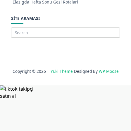
Elazigda Hafta Sonu Gezi Rotalari
SITE ARAMASI
Search
for:
Copyright © 2026
Yuki Theme
Designed By
WP Moose