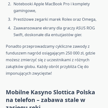
Notebooki Apple MacBook Pro i komplety
gamingowe,
Prestiżowe zegarki marek Rolex oraz Omega,
Zaawansowane ekrany dla graczy ASUS ROG
Swift, doskonałe dla entuzjastów gier.
Ponadto przeprowadzamy cykliczne zawody z
funduszem nagród osiągającym 250 000 zł, gdzie
możesz zmierzyć się z uczestnikami z różnych
zakątków globu. Każdy obrót przybliża Cię do
imponujących zwycięstw!
Mobilne Kasyno Slottica Polska
na telefon – zabawa stale w
zasięgu ręki