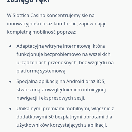
W Slottica Casino koncentrujemy się na
innowacyjności oraz komforcie, zapewniając
kompletną mobilność poprzez:
Adaptacyjną witrynę internetową, która
funkcjonuje bezproblemowo na wszelkich
urządzeniach przenośnych, bez względu na
platformę systemową.
Specjalną aplikację na Android oraz iOS,
stworzoną z uwzględnieniem intuicyjnej
nawigacji i ekspresowych sesji.
Unikalnymi premiami mobilnymi, włącznie z
dodatkowymi 50 bezpłatnymi obrotami dla
użytkowników korzystających z aplikacji.