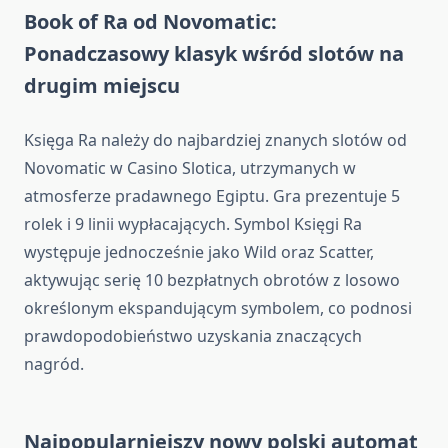
Book of Ra od Novomatic:
Ponadczasowy klasyk wśród slotów na
drugim miejscu
Księga Ra należy do najbardziej znanych slotów od
Novomatic w Casino Slotica, utrzymanych w
atmosferze pradawnego Egiptu. Gra prezentuje 5
rolek i 9 linii wypłacających. Symbol Księgi Ra
występuje jednocześnie jako Wild oraz Scatter,
aktywując serię 10 bezpłatnych obrotów z losowo
określonym ekspandującym symbolem, co podnosi
prawdopodobieństwo uzyskania znaczących
nagród.
Najpopularniejszy nowy polski automat