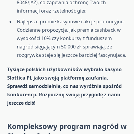
8048/JAZ), co zapewnia ochronę Twoich
informacji oraz rzetelność gier.
Najlepsze premie kasynowe i akcje promocyjne:
Codzienne propozycje, jak premia cashback w
wysokości 10% czy konkursy z funduszem
nagród sięgającym 50 000 zł, sprawiają, że
rozgrywka staje się jeszcze bardziej fascynująca.
Tysiące polskich użytkowników wybrało kasyno
Slottica PL jako swoją platformę zaufania.
Sprawdź samodzielnie, co nas wyróżnia spośród
konkurencji. Rozpocznij swoją przygodę z nami
jeszcze dziś!
Kompleksowy program nagród w