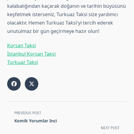
kalabalığından kaçarak doğanın ve tarihin büyüsünü
keşfetmek isterseniz, Turkuaz Taksi size yardımcı
olacaktır. Hemen Turkuaz Taksi'yi tercih ederek
unutulmaz bir gün geçirmeye hazır olun!
Korsan Taksi
İstanbul Korsan Taksi
Turkuaz Taksi
<span
PREVIOUS POST
class="nav-
Komik Yorumlar Inci
subtitle
NEXT POST
screen-