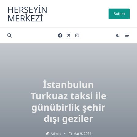
Skip
HERŞEYIN
to
Button
MERKEZI
content
İstanbulun
Turkuaz taksi ile
günübirlik şehir
dışı geziler
Admin
Mar 9, 2024