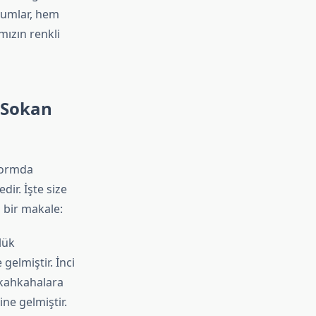
orumlar, hem
ızın renkli
 Sokan
tformda
dir. İşte size
 bir makale:
lük
gelmiştir. İnci
 kahkahalara
ine gelmiştir.