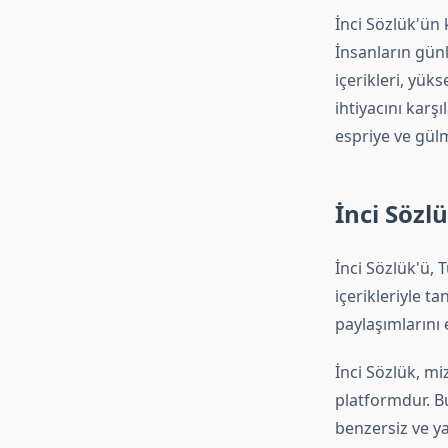
İnci Sözlük'ün
İnsanların gün
içerikleri, yük
ihtiyacını karş
espriye ve gül
İnci Sözl
İnci Sözlük'ü, 
içerikleriyle t
paylaşımlarını 
İnci Sözlük, miz
platformdur. Bu
benzersiz ve yar