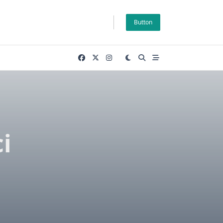
Button
i