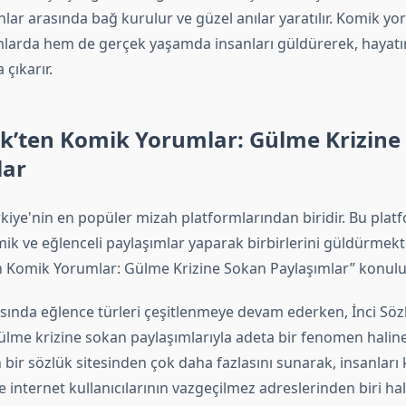
lar arasında bağ kurulur ve güzel anılar yaratılır. Komik y
mlarda hem de gerçek yaşamda insanları güldürerek, hayatım
 çıkarır.
ük’ten Komik Yorumlar: Gülme Krizine
lar
rkiye'nin en popüler mizah platformlarından biridir. Bu pla
omik ve eğlenceli paylaşımlar yaparak birbirlerini güldürmekte
en Komik Yorumlar: Gülme Krizine Sokan Paylaşımlar” konulu
sında eğlence türleri çeşitlenmeye devam ederken, İnci Söz
gülme krizine sokan paylaşımlarıyla adeta bir fenomen haline 
 bir sözlük sitesinden çok daha fazlasını sunarak, insanları
e internet kullanıcılarının vazgeçilmez adreslerinden biri hal