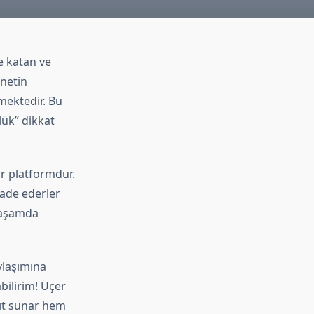
e katan ve
rnetin
lmektedir. Bu
lük” dikkat
bir platformdur.
fade ederler
 yaşamda
ylaşımına
bilirim! Üçer
ıt sunar hem