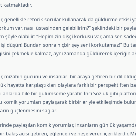
t katmaktadır.
 genellikle retorik sorular kullanarak da güldürme etkisi ya
korkum var, nasıl üstesinden gelebilirim?” şeklindeki bir payl
 şöyle olabilir: “Hepimizin dişçi korkusu var, ama sen sade
işi düşün! Bundan sonra hiçbir şey seni korkutamaz!” Bu ta
sini çekmekle kalmaz, aynı zamanda güldürerek içeriğin akıl
 mizahın gücünü ve insanları bir araya getiren bir dil oldu
ük hayatta karşılaştıkları olaylara farklı bir perspektiften b
li anlarda bile bir gülümseme yaratır. İnci Sözlük gibi platfor
bu komik yorumları paylaşarak birbirleriyle etkileşimde bulu
arın güçlenmesini sağlar.
rinde paylaşılan komik yorumlar, insanların günlük yaşamda 
bir bakış açısı getiren, eğlenceli ve neşe veren içeriklerdir. 