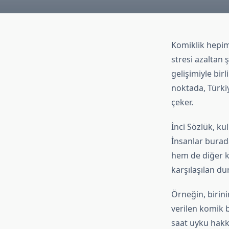
Komiklik hepimi
stresi azaltan 
gelişimiyle bir
noktada, Türkiy
çeker.
İnci Sözlük, kul
İnsanlar burada
hem de diğer k
karşılaşılan dur
Örneğin, birin
verilen komik b
saat uyku hakk