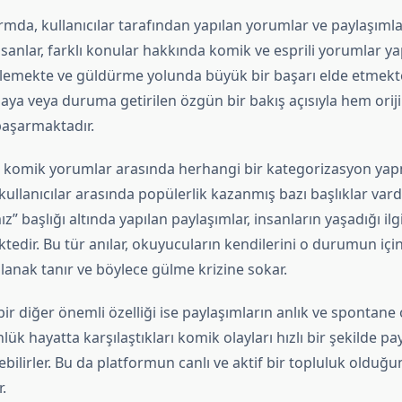
rmda, kullanıcılar tarafından yapılan yorumlar ve paylaşıml
nsanlar, farklı konular hakkında komik ve esprili yorumlar y
tkilemekte ve güldürme yolunda büyük bir başarı elde etmekte
laya veya duruma getirilen özgün bir bakış açısıyla hem ori
aşarmaktadır.
ki komik yorumlar arasında herhangi bir kategorizasyon ya
kullanıcılar arasında popülerlik kazanmış bazı başlıklar vard
z” başlığı altında yapılan paylaşımlar, insanların yaşadığı il
ktedir. Bu tür anılar, okuyucuların kendilerini o durumun içi
lanak tanır ve böylece gülme krizine sokar.
bir diğer önemli özelliği ise paylaşımların anlık ve spontane 
nlük hayatta karşılaştıkları komik olayları hızlı bir şekilde p
bilirler. Bu da platformun canlı ve aktif bir topluluk olduğu
.