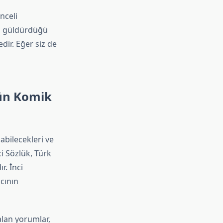
nceli
yla güldürdüğü
ir. Eğer siz de
’ün Komik
abilecekleri ve
ci Sözlük, Türk
. İnci
cının
alan yorumlar,