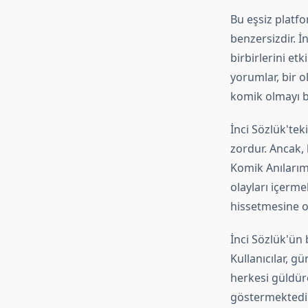
Bu eşsiz platfo
benzersizdir. İ
birbirlerini e
yorumlar, bir o
komik olmayı b
İnci Sözlük'te
zordur. Ancak, 
Komik Anılarımı
olayları içerme
hissetmesine o
İnci Sözlük'ün 
Kullanıcılar, gü
herkesi güldüre
göstermektedir