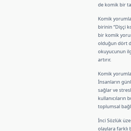
de komik bir ta
Komik yorumlar,
birinin “Dişçi 
bir komik yorum
olduğun dört d
okuyucunun ilgi
artırır.
Komik yorumlar,
İnsanların günl
sağlar ve stres
kullanıcıların 
toplumsal bağl
İnci Sözlük üze
olaylara farklı 