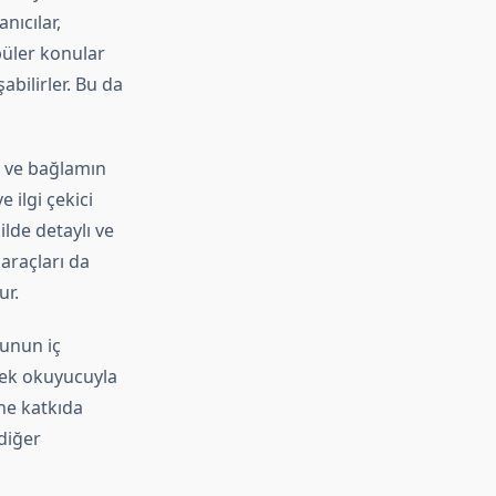
nıcılar,
püler konular
abilirler. Bu da
ği ve bağlamın
 ilgi çekici
lde detaylı ve
 araçları da
ur.
cunun iç
erek okuyucuyla
ne katkıda
 diğer