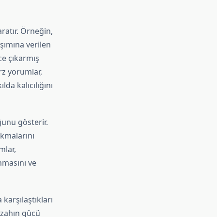
ratır. Örneğin,
aşımına verilen
ce çıkarmış
rz yorumlar,
da kalıcılığını
ğunu gösterir.
akmalarını
mlar,
nmasını ve
karşılaştıkları
Mizahın gücü