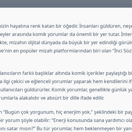
zin hayatına renk katan bir öğedir. İnsanları güldüren, neş
şeyler arasında komik yorumlar da önemli bir yer tutar. İnte
likte, mizahın dijital dünyada da büyük bir yer edindiği görü
e'nin en popüler mizah platformlarından biri olan “İnci Söz
lanıcıların farklı başlıklar altında komik içerikler paylaştığı 
 ilgi çekici ve eğlenceli yorumlar yaparak hem kendilerini i
ullanıcıları güldürürler. Komik yorumlar, genellikle günlük
umlarla alakalıdır ve absürt bir dille ifade edilir.
in “Bugün çok yorgunum, hiç enerjim yok,” şeklindeki bir pa
ir yorum şöyle olabilir: “Enerji konusunda sana yardımcı ola
ını satar mısın?” Bu tür yorumlar, hem beklenmeyen bir yan