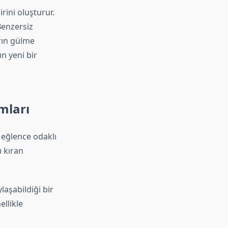
rini oluşturur.
Benzersiz
arın gülme
n yeni bir
mları
 eğlence odaklı
ı kıran
laşabildiği bir
llikle