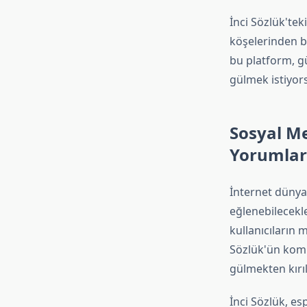
İnci Sözlük'tek
köşelerinden bi
bu platform, g
gülmek istiyors
Sosyal Me
Yorumlar
İnternet dünyas
eğlenebilecekle
kullanıcıların
Sözlük'ün komi
gülmekten kırıl
İnci Sözlük, es