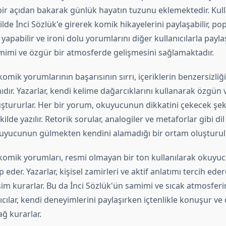
 bir açıdan bakarak günlük hayatın tuzunu eklemektedir. Kulla
lde İnci Sözlük'e girerek komik hikayelerini paylaşabilir, po
yapabilir ve ironi dolu yorumlarını diğer kullanıcılarla paylaş
imi ve özgür bir atmosferde gelişmesini sağlamaktadır.
komik yorumlarının başarısının sırrı, içeriklerin benzersizli
dır. Yazarlar, kendi kelime dağarcıklarını kullanarak özgün ve
ştururlar. Her bir yorum, okuyucunun dikkatini çekecek şeki
kilde yazılır. Retorik sorular, analogiler ve metaforlar gibi dil
kuyucunun gülmekten kendini alamadığı bir ortam oluşturul
 komik yorumları, resmi olmayan bir ton kullanılarak okuyu
 eder. Yazarlar, kişisel zamirleri ve aktif anlatımı tercih ed
şim kurarlar. Bu da İnci Sözlük'ün samimi ve sıcak atmosferi
ıcılar, kendi deneyimlerini paylaşırken içtenlikle konuşur ve
ağ kurarlar.