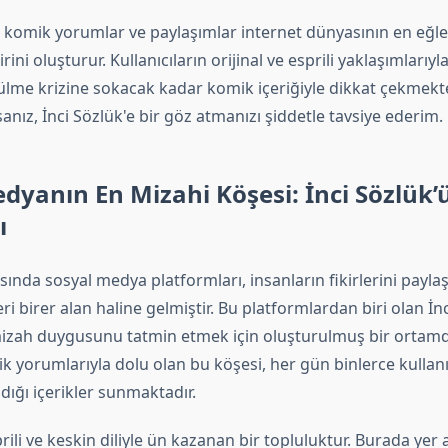
i komik yorumlar ve paylaşımlar internet dünyasının en eğle
rini oluşturur. Kullanıcıların orijinal ve esprili yaklaşımları
ülme krizine sokacak kadar komik içeriğiyle dikkat çekmekted
anız, İnci Sözlük'e bir göz atmanızı şiddetle tavsiye ederim.
dyanın En Mizahi Köşesi: İnci Sözlük
ı
ında sosyal medya platformları, insanların fikirlerini paylaş
ri birer alan haline gelmiştir. Bu platformlardan biri olan İn
 mizah duygusunu tatmin etmek için oluşturulmuş bir ortamdır
k yorumlarıyla dolu olan bu köşesi, her gün binlerce kullanı
dığı içerikler sunmaktadır.
prili ve keskin diliyle ün kazanan bir topluluktur. Burada yer 