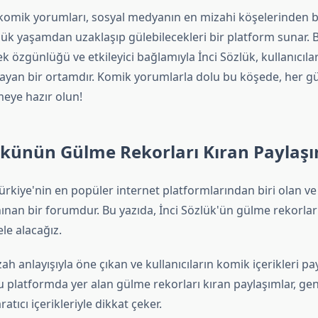
 komik yorumları, sosyal medyanın en mizahi köşelerinden bi
lük yaşamdan uzaklaşıp gülebilecekleri bir platform sunar. 
sek özgünlüğü ve etkileyici bağlamıyla İnci Sözlük, kullanıcıl
ılayan bir ortamdır. Komik yorumlarla dolu bu köşede, her gü
meye hazır olun!
ükünün Gülme Rekorları Kıran Paylaşı
Türkiye'nin en popüler internet platformlarından biri olan ve
anınan bir forumdur. Bu yazıda, İnci Sözlük'ün gülme rekorlar
ele alacağız.
ah anlayışıyla öne çıkan ve kullanıcıların komik içerikleri pay
 platformda yer alan gülme rekorları kıran paylaşımlar, gene
atıcı içerikleriyle dikkat çeker.