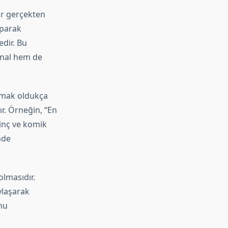
ar gerçekten
aparak
dir. Bu
jinal hem de
pmak oldukça
ır. Örneğin, “En
ginç ve komik
nde
olmasıdır.
aylaşarak
nu