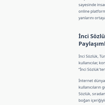
sayesinde insan
online platfor
yanlarını ortaya
İnci Sözl
Paylaşım
İnci Sözlük, Tü
kullanıcılar, k
“İnci Sözlük't
İnternet dünya
kullanıcıların 
Sözlük, sıradan
boğan içeriğiyl